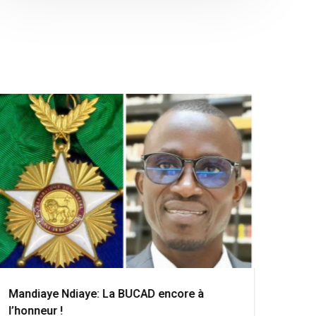
BU: V
des 
hist
14 Ma
Une d
de Da
d’État
patri
Mandiaye Ndiaye: La BUCAD encore à
entre
l’honneur !