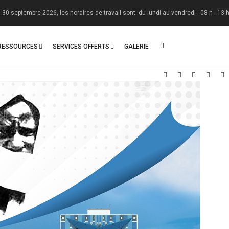
les horaires de travail sont: du lundi au vendredi : 08 h - 13 h ; le samedi : O8 
RESSOURCES
SERVICES OFFERTS
GALERIE