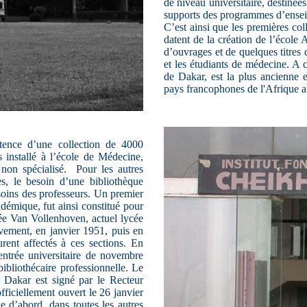
de niveau universitaire, destiné
supports des programmes d’ensei
C’est ainsi que les premières coll
datent de la création de l’école 
d’ouvrages et de quelques titres 
et les étudiants de médecine. A c
de Dakar, est la plus ancienne e
pays francophones de l'Afrique a
stence d’une collection de 4000
 installé à l’école de Médecine,
 non spécialisé. Pour les autres
res, le besoin d’une bibliothèque
esoins des professeurs. Un premier
démique, fut ainsi constitué pour
ycée Van Vollenhoven, actuel lycée
vement, en janvier 1951, puis en
rent affectés à ces sections. En
entrée universitaire de novembre
ibliothécaire professionnelle. Le
e Dakar est signé par le Recteur
fficiellement ouvert le 26 janvier
 d’abord, dans toutes les autres