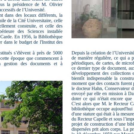
ous la présidence de M. Olivier
ccessifs de l’Université.
nt dans des locaux différents, la
ile de la Cité Universitaire, celle
lement construite, et celle des
rieure des Sciences installée
s Carde. En 1956, la Bibliothèque
er dans le budget de l'Institut des
stitués s’élèvent à près de 5000
Depuis la création de l’Universit
de manière régulière, ce qui a 
de cette époque que commencent à
périodiques, de cartes, de micro
la gestion des documents et à
ce dernier type de document, aux
développement des collections 
bientôt indispensable la constr
moment que des contacts furent p
le docteur Hahn, Conservateur de
envoyé par elle en mission à Dak
doter ce qui n'était encore que 
C'est alors que M. le Recteur C
bibliothèque occupe aujourd'hui a
d'une stature qui était à la mesure
du Recteur Capelle et sous l’imp
projet de construction d’une bibl
dispersées prit alors corps. La p