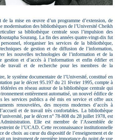
t de la mise en œuvre d’un programme d’extension, de
de modernisation des bibliothèques de l’Université Cheikh
culier sa bibliothèque centrale sous l’impulsion des
ustapha Sourang. La fin des années quatre-vingt-dix fut
 personnel, réorganiser les services de la bibliothèque,
techniques de gestion et de diffusion de l’information,
grer les nouvelles technologies de l’information et de la
gestion et d’accès à l’information et enfin édifier et
de travail et de recherche pour les membres de la
e, le système documentaire de l’Université, constitué en
tion par le décret 95.197 du 21 février 1995, compte à
 fédérées en réseau autour de la bibliothèque centrale qui
nvironnement entièrement automatisé, un nouvel édifice de
s les services publics a été mis en service et offre aux
ocuments renouvelées, des moyens modernes d’accès à
’accueil et de travail très confortables. La bibliothèque
 d’université, par le décret n° 78-808 du 28 juillet 1978, est
’Administration. Elle est membre de l’Assemblée de
restreint de l’UCAD. Cette reconnaissance institutionnelle
lace de choix au cœur du dispositif de l’enseignement et de
 fait un instrument de première importance du point de vue