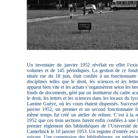
Un inventaire de janvier 1952 révélait en effet l’exi
volumes et de 145 périodiques. La gestion de ce fonds
située rue du 18 juin, était confiée à un fonctionnaire
disciplines telles que le droit, les sciences et les lett
apparut bien vite et les achats s’organisèrent selon les b
fonds de documents, géré par un instituteur du cadre aca
le droit, les lettres et les sciences dans les locaux du l
Lamine Guèye, où les cours étaient dispensés. Successi
janvier 1952, un premier et un second fonctionnaire fu
même temps fut créé un atelier de reliure. C’est à la r
1952 que ces trois sections furent enfin confiées à une b
premier règlement des bibliothèques de l’Université d
Camerlinck le 10 janvier 1953. Un registre d’entrée est o
suivant. Une commission des bibliothèques, en médecine