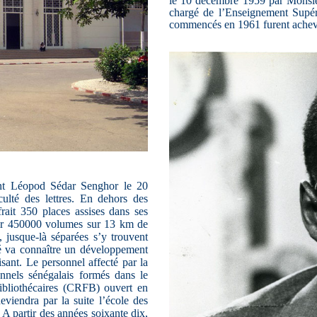
le 10 décembre 1959 par Monsie
chargé de l’Enseignement Supér
commencés en 1961 furent achevé
ent Léopod Sédar Senghor le 20
lté des lettres. En dehors des
frait 350 places assises dans ses
enir 450000 volumes sur 13 km de
 jusque-là séparées s’y trouvent
ité va connaître un développement
isant. Le personnel affecté par la
onnels sénégalais formés dans le
ibliothécaires (CRFB) ouvert en
iendra par la suite l’école des
A partir des années soixante dix,