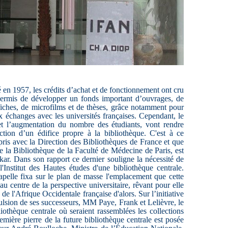
é en 1957, les crédits d’achat et de fonctionnement ont cru
permis de développer un fonds important d’ouvrages, de
fiches, de microfilms et de thèses, grâce notamment pour
 échanges avec les universités françaises. Cependant, le
et l’augmentation du nombre des étudiants, vont rendre
uction d’un édifice propre à la bibliothèque. C'est à ce
ris avec la Direction des Bibliothèques de France et que
 la Bibliothèque de la Faculté de Médecine de Paris, est
ar. Dans son rapport ce dernier souligne la nécessité de
l'Institut des Hautes études d'une bibliothèque centrale.
apelle fixa sur le plan de masse l'emplacement que cette
u centre de la perspective universitaire, rêvant pour elle
 de l'Afrique Occidentale française d'alors. Sur l’initiative
ulsion de ses successeurs, MM Paye, Frank et Lelièvre, le
iothèque centrale où seraient rassemblées les collections
remière pierre de la future bibliothèque centrale est posée