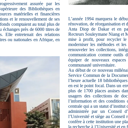
progressivement assurée par les
Supérieure des Bibliothèques en
urces matérielles et financières
L’année 1994 marquera le débu
tions et le renouvellement de ses
rénovation, de réorganisation et 
fonds comptaient au total plus de
Anta Diop de Dakar et en parti
 échanges près de 6000 titres de
Recteurs Souleymane Niang et Mo
. Elle entretenait des relations
mise à profit, pour recycler le
res ou nationales en Afrique, en
moderniser les méthodes et les 
renouveler les collections, inté
communication comme outils de 
équiper de nouveaux espaces 
communauté universitaire.
Au début de ce nouveau millénair
Service Commun de la Documenta
l’heure actuelle 18 bibliothèques
en est le point focal. Dans un e
plus de 1700 places assises dan
usagers des collections de d
l’information et des conditions d
centrale qui a un statut d’institut
administrée par un Conseil d
l’Université et siège au Conseil 
confère à cette institution une p
la recherche à l’Université et en