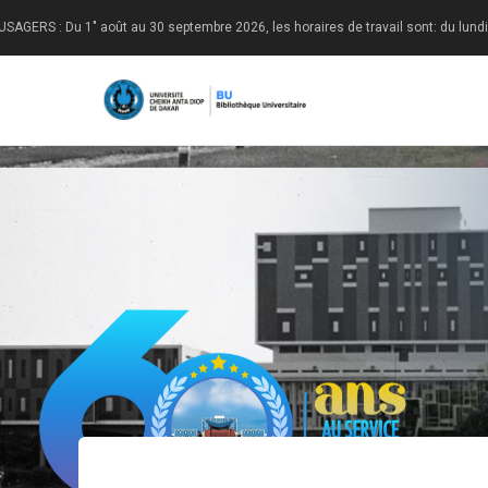
Aller
 : Du 1" août au 30 septembre 2026, les horaires de travail sont: du lundi au vend
au
contenu
principal