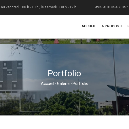
redi : 08 h - 13 h ; le samedi : O8 h - 12 h.
AVIS AUX USAGERS : Du 1" ao
Navigation
Principale
ACCUEIL
A PROPOS
Portfolio
Accueil
-
Galerie
-
Portfolio
Fil
D'Ariane